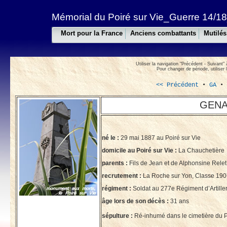
Mémorial du Poiré sur Vie_Guerre 14/18
Mort pour la France
Anciens combattants
Mutilés
Utiliser la navigation "Précédent - Suivant" 
Pour changer de période, utiliser 
<< Précédent
•
GA
GENAU
né le :
29 mai 1887 au Poiré sur Vie
domicile au Poiré sur Vie :
La Chauchetière
parents :
Fils de Jean et de Alphonsine Relet
recrutement :
La Roche sur Yon, Classe 190
régiment :
Soldat au 277e Régiment d’Artille
âge lors de son décès :
31 ans
sépulture :
Ré-inhumé dans le cimetière du Po