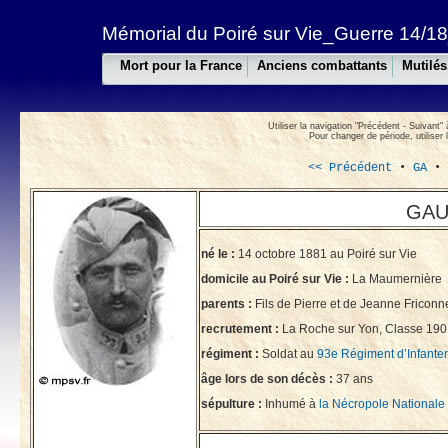
Mémorial du Poiré sur Vie_Guerre 14/18
Mort pour la France
Anciens combattants
Mutilés
Utiliser la navigation "Précédent - Suivant" 
Pour changer de période, utiliser 
<< Précédent
•
GA
GAUV
né le :
14 octobre 1881 au Poiré sur Vie
domicile au Poiré sur Vie :
La Maumernière
parents :
Fils de Pierre et de Jeanne Fricon
recrutement :
La Roche sur Yon, Classe 190
régiment :
Soldat au
93e Régiment d’Infanter
âge lors de son décès :
37 ans
sépulture :
Inhumé à
la Nécropole National