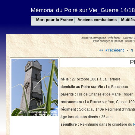
Mémorial du Poiré sur Vie_Guerre 14/18
Mort pour la France
Anciens combattants
Mutilés
Utiliser la navigation "Précédent - Suivant" 
Pour changer de période, utiliser 
<< Précédent
•
N
P
né le :
27 octobre 1881 à La Ferrière
domicile au Poiré sur Vie :
Le Boucheau
parents :
Fils de Charles et de Marie Troger
recrutement :
La Roche sur Yon, Classe 190
régiment :
Soldat au 140e Régiment d’Infant
âge lors de son décès :
35 ans
sépulture :
Ré-inhumé dans le cimetière du
P