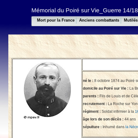
Mémorial du Poiré sur Vie_Guerre 14/18
Mort pour la France
Anciens combattants
Mutilés
né le :
8 octobre 1874 au Poiré s
domicile au Poiré sur Vie :
La B
parents :
Fils de Louis et de Cél
recrutement :
La Roche sur Yon,
régiment :
Soldat infirmier à la
1
âge lors de son décès :
44 ans
sépulture :
Inhumé dans
la Nécr