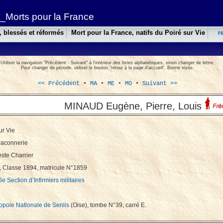
_Morts pour la France
, blessés et réformés
Mort pour la France, natifs du Poiré sur Vie
r
Utiliser la navigation "Précédent - Suivant" à l'intérieur des listes alphabétiques, sinon changer de lettre.
Pour changer de période, utiliser le bouton "retour à la page d'accueil". Bonne visite.
<< Précédent
•
MA
•
ME
•
MO
•
Suivant >>
MINAUD Eugène, Pierre, Louis
ur Vie
raconnerie
este Charrier
 Classe 1894, matricule N°1859
6e Section d’Infirmiers militaires
opole Nationale de Senlis
(Oise), tombe N°39, carré E.