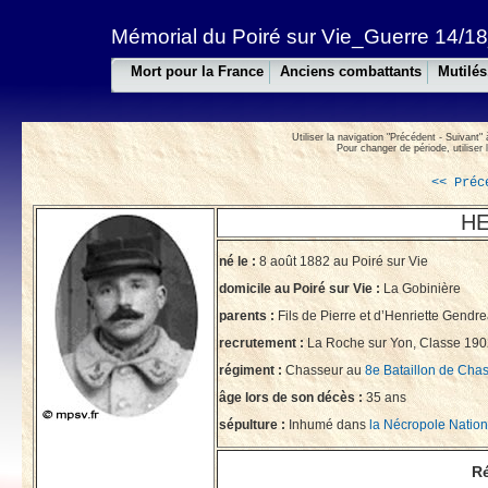
Mémorial du Poiré sur Vie_Guerre 14/18
Mort pour la France
Anciens combattants
Mutilés
Utiliser la navigation "Précédent - Suivant" 
Pour changer de période, utiliser 
<< Pré
HE
né le :
8 août 1882 au Poiré sur Vie
domicile au Poiré sur Vie :
La Gobinière
parents :
Fils de Pierre et d’Henriette Gendr
recrutement :
La Roche sur Yon, Classe 190
régiment :
Chasseur au
8e Bataillon de Cha
âge lors de son décès :
35 ans
sépulture :
Inhumé dans
la Nécropole Nation
Ré