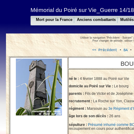
Mémorial du Poiré sur Vie_Guerre 14/18
Mort pour la France
Anciens combattants
Mutilés
Utiliser la navigation "Précédent - Suivant" 
Pour changer de période, utiliser 
<< Précédent
•
BA
BOUH
né le :
4 février 1888 au Poiré sur Vie
domicile au Poiré sur Vie :
Le bourg
parents :
Fils de Victor et de Joséphine
recrutement :
La Roche sur Yon, Class
régiment :
Marsouin au
3e Régiment d’I
âge lors de son décès :
26 ans
sépulture :
Présumé inhumé comme BO
recoupement en cours pour authentificat