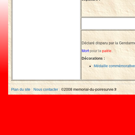
Déclaré disparu par la Gendarmeri
Mort
pour la
patrie
.
Décorations :
Médaille commémorativ
|
|
Plan du site
Nous contacter
©2008 memorial-du-poiresurvie.fr