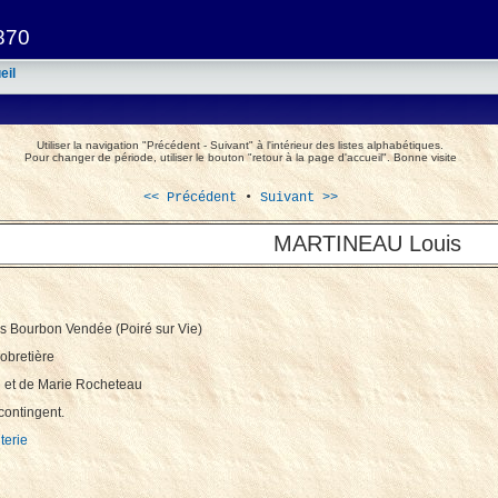
1870
eil
Utiliser la navigation "Précédent - Suivant" à l'intérieur des listes alphabétiques.
Pour changer de période, utiliser le bouton "retour à la page d'accueil". Bonne visite
<< Précédent
•
Suivant >>
MARTINEAU Louis
us Bourbon Vendée (Poiré sur Vie)
obretière
u et de Marie Rocheteau
contingent.
terie